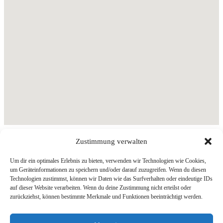
Zustimmung verwalten
Um dir ein optimales Erlebnis zu bieten, verwenden wir Technologien wie Cookies,
Planungsbüro Patt
um Geräteinformationen zu speichern und/oder darauf zuzugreifen. Wenn du diesen
Schillerstraße 15
Technologien zustimmst, können wir Daten wie das Surfverhalten oder eindeutige IDs
21335 Lüneburg
auf dieser Website verarbeiten. Wenn du deine Zustimmung nicht erteilst oder
zurückziehst, können bestimmte Merkmale und Funktionen beeinträchtigt werden.
mail
:
info@patt-plan.de